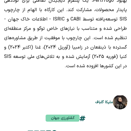
بهبود FertiTogo، یک پلتفرم دیجیتال تعاملی برای کوددهی
پایدار محصولات، مشارکت کند. این کارگاه با الهام از چارچوب
SIS توسعه‌یافته توسط CABI و ISRIC - اطلاعات خاک جهان -
طراحی شده و متناسب با نیازهای خاص توگو و مرکز منطقه‌ای
تنظیم شده است. این چارچوب با موفقیت از طریق مشاوره‌های
گسترده با ذینفعان در زامبیا (آوریل 2024)، غنا (اکتبر 2024) و
کنیا (فوریه 2025) آزمایش شده و به تلاش‌های ملی توسعه SIS
در این کشورها افزوده شده است.
ملیکا گلباف
کشاورزی جهان