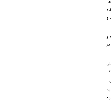
ا،
دگاه
 و
 و
در
لی
د.
شده است،
ید
د حدود