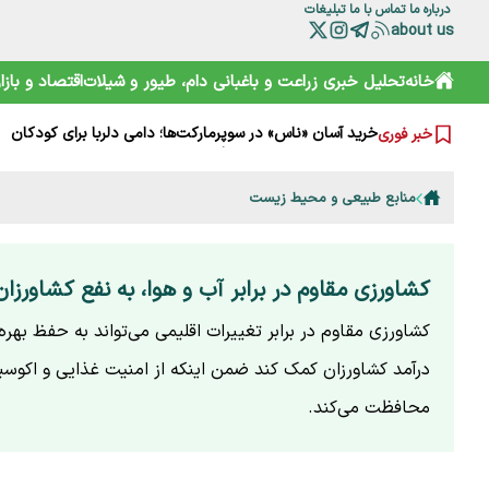
درباره ما
تماس با ما
تبلیغات
about us
خامیز؛ کارپاچیوی ۱۵۰۰ ساله ساسانی که شما را غافلگیر می‌کند!
رمزگشایی از سند آکتائو؛ سهم ایران از دریای خزر چقدر است؟
خانه
تحلیل خبری
زراعت و باغبانی
دام، طیور و شیلات
اقتصاد و بازار
سقوط آزاد گردشگری ایران؛ قربانی رانت دولتی و تحریم
هشدارها را جدی نمی‌گیریم؛ تکرار مرگ در جاده و کوه
خرید آسان «ناس» در سوپرمارکت‌ها؛ دامی دلربا برای کودکان
خبر فوری
ترامپ از کدام مذاکره می‌گوید؟ روایت مبهم از پشت‌پرده خلیج
شارژ کالابرگ الکترونیکی مرداد آغاز شد
هوشمند سازی صنعت دام و طیور راه توسعه و پیشرفت
منابع طبیعی و محیط زیست
هشدار هواشناسی تهران؛ باد شدید و گرد و خاک در راه است
بایوکراسی؛ چارچوبی نوین برای تقویت تاب‌آوری محیط‌زیست و 
کشاورزی مقاوم در برابر آب و هوا، به نفع کشاورزا
کشاورزی مقاوم در برابر تغییرات اقلیمی می‌تواند به حفظ بهره
درآمد کشاورزان کمک کند ضمن اینکه از امنیت غذایی و اکوسیس
محافظت می‌کند.