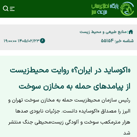
منابع طبیعی و محیط زیست
شناسه خبر: 55154
۱۴۰۵/۰۲/۲۳ ۱۹:۰۰:۰۰
«اکوساید در ایران؟» روایت محیط‌زیست
از پیامدهای حمله به مخازن سوخت
رئیس سازمان محیط‌زیست حمله به مخازن سوخت تهران و
البرز را مصداق «اکوساید» دانست. جزئیات نابودی صدها
هزار مترمکعب سوخت و آلودگی زیست‌محیطی جنگ منتشر
شد