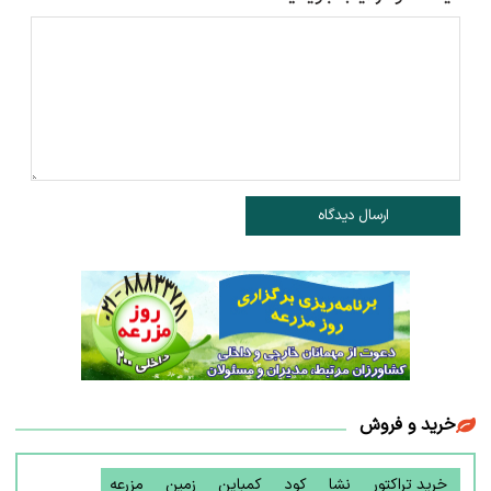
ارسال دیدگاه
خرید و فروش
خرید تراکتور
نشا
کود
کمباین
زمین
مزرعه