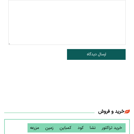
ارسال دیدگاه
خرید و فروش
خرید تراکتور
نشا
کود
کمباین
زمین
مزرعه