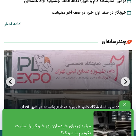
دومین نمایشگاه دام و طیور؛ نقطه عطف جشنواره نژاد هلشتاین
خبرنگار در صف اول خبر، در صف آخر معیشت
ادامه اخبار
چندرسانه‌ای
آغاز دومین نمایشگاه دام، طیور و صنایع وابسته در شهر آفتاب
تهران+ ویدئو
مرثیه‌ای برای خودمان؛ روز خبرنگار را تسلیت
بگوییم یا تبریک؟