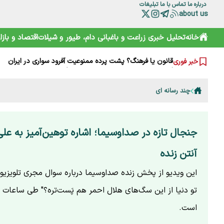
درباره ما
تماس با ما
تبلیغات
about us
پارادوکس اینترنت گران و وعده نظارت
خانه
تحلیل خبری
زراعت و باغبانی
دام، طیور و شیلات
اقتصاد و بازار
برگزاری با کیفیت نمایشگاه راه جلب نظر مشارکت‌ کنندگان
فاجعه در سراوان؛ سناریوی جدید جنگل‌تراشی برای زباله کلید خ
قانون یا فرهنگ؟ پشت پرده ممنوعیت آفرود سواری در ایران
خبر فوری
گام بلند ایران در خودکفایی واکسن آنگارا و ژن‌درمانی سرطان‌
آغاز پروژه خانه ریز در غرب تهران؛ خانه‌دار شدن با خرید یک
ذات تمرکز گرای حکمرانی تجاری غذا
چند رسانه ای
شایسته‌سالاری پیشکش؛ چرا مدیران مسئله‌دار وزارت کشاورزی
قیمت جهانی مواد غذایی در ژوئیه افزایش یافت؛ غلات و شکر 
سوال‌های بی‌پاسخ از سکاندار دولت؛ واکاوی ابهام‌های مصاحبه 
جنجال تازه در صداوسیما؛ اشاره توهین‌آمیز به عل
آنتن زنده
این ویدیو از پخش زنده صداوسیما درباره سوال مجری تلویزیون
تو دنیا از این سگ‌های هلال احمر هم پَست‌تره؟" طی ساعات ا
است.