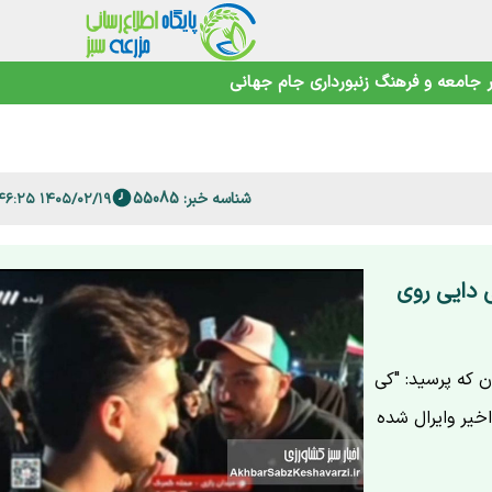
جامعه و فرهنگ
زنبورداری
جام جهانی
ورد؟
های صعب‌العلاج
 صدم متر مربع مسکن
شناسه خبر: 55085
۱۴۰۵/۰۲/۱۹ ۱۲:۴۶:۲۵
 حمایت می‌شوند؟
در صدر رشد
تلویزیونی پزشکیان
ی دایی روی
 که پرسید: "کی
خیر وایرال شده