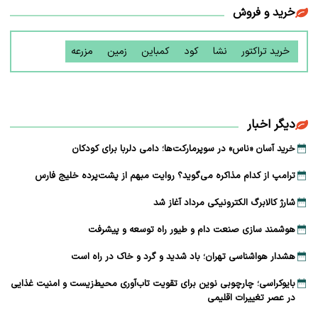
خرید و فروش
خرید تراکتور
نشا
کود
کمباین
زمین
مزرعه
دیگر اخبار
خرید آسان «ناس» در سوپرمارکت‌ها؛ دامی دلربا برای کودکان
ترامپ از کدام مذاکره می‌گوید؟ روایت مبهم از پشت‌پرده خلیج فارس
شارژ کالابرگ الکترونیکی مرداد آغاز شد
هوشمند سازی صنعت دام و طیور راه توسعه و پیشرفت
هشدار هواشناسی تهران؛ باد شدید و گرد و خاک در راه است
بایوکراسی؛ چارچوبی نوین برای تقویت تاب‌آوری محیط‌زیست و امنیت غذایی
در عصر تغییرات اقلیمی