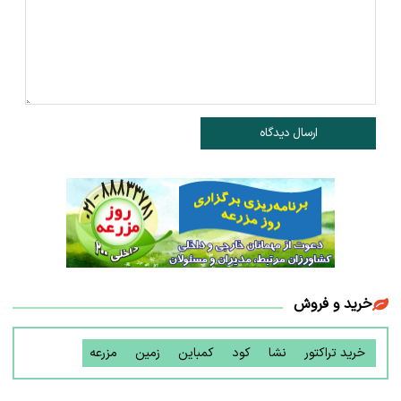
ارسال دیدگاه
خرید و فروش
خرید تراکتور
نشا
کود
کمباین
زمین
مزرعه