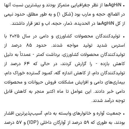
• AgHiNها از نظر جغرافیایی متمرکز بودند و بیشترین نسبت آنها
در الضالع، حجه و مارب بود (شکل ۱) و به طور مطلق، حدود نیمی
از کل AgHiNها در الحدیده، ذمار، حجه، اب و تعز قرار داشتند.
• تولیدکنندگان محصولات کشاورزی و دامی در سال ۲۰۲۵ با
استرس شدید تولید مواجه شدند. حدود ۸۵ درصد از
تولیدکنندگان محصولات کشاورزی، برداشت کمتر - عمدتاً به دلیل
کاهش بازده - را گزارش کردند، در حالی که ۶۴ درصد از
تولیدکنندگان دام، از کاهش اندازه گله، کمبود گسترده خوراک دام،
بیماری‌های دامی و افزایش مشکلات فروش حیوانات و محصولات
دامی خبر دادند. این عوامل تا ماه اکتبر منجر به کاهش قابل
توجه درآمد شدند.
• جمعیت آواره و خانوارهای وابسته به دام، آسیب‌پذیرترین اقشار
بودند، به طوری که ۵۹ درصد از آوارگان داخلی (IDP) و ۵۷ درصد