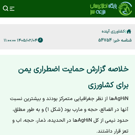
کشاورزی آینده
شناسه خبر: 54754
۱۴۰۵/۰۲/۰۴ ۱۱:۰۰:۰۰
خلاصه گزارش حمایت اضطراری یمن
برای کشاورزی
AgHiNها از نظر جغرافیایی متمرکز بودند و بیشترین نسبت
آنها در الضالع، حجه و مارب بود (شکل ۱) و به طور مطلق،
حدود نیمی از کل AgHiNها در الحدیده، ذمار، حجه، اب و
تعز قرار داشتند.