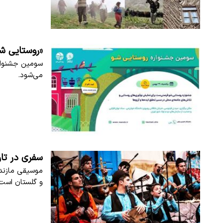
«روستایی شو
سومین جشنواره
می‌شود.
سفری در تار
موسیقی مازندر
و گلستان است