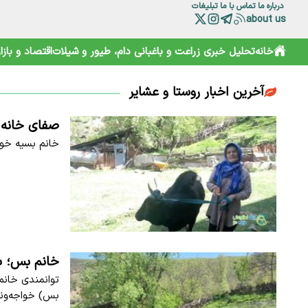
درباره ما
تماس با ما
تبلیغات
about us
خانه
تحلیل خبری
زراعت و باغبانی
دام، طیور و شیلات
اقتصاد و بازار
آخرین اخبار روستا و عشایر
صفای خانه 
خانم بسیه خوا
خانم بس؛ با
توانمندی خانم
بس) خواجه‌ون