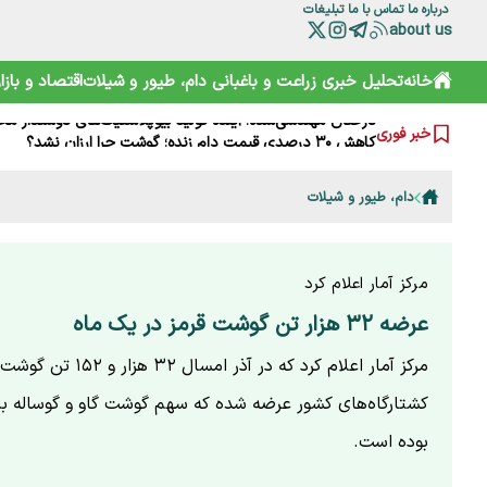
درباره ما
تماس با ما
تبلیغات
about us
نقش HACCP در ارتقای ایمنی غذایی و کاهش خطرات تولید
تقویم نوغانداری در ایران چگونه تعیین می‌شود؟
خانه
تحلیل خبری
زراعت و باغبانی
دام، طیور و شیلات
اقتصاد و بازار
اودیسه اکوسیستم نوآوری؛ حکمرانی نوین به کجا می‌رسد؟
درختان مهندسی‌شده؛ آینده تولید بیوپلاستیک‌های دوستدار م
کاهش ۳۰ درصدی قیمت دام زنده؛ گوشت چرا ارزان نشد؟
خبر فوری
تولید قزل‌آلا در ایران به بیش از ۲۷۳ هزار تن رسید
مرگ تدریجی نگین آذربایجان؛ چرا کلید نجات ارومیه در مزارع
دام، طیور و شیلات
مدیریت پایدار شاد زیستن(۱)
قیمت‌های باورنکردنی ادویه‌ها مردم را شوکه کرد+ویدئو
راز ۱۰ بار آتش‌سوزی در میانکاله؛ پشت‌پرده حریق‌های سریالی چیست؟
مرکز آمار اعلام کرد
عرضه ۳۲ هزار تن گوشت قرمز در یک ماه
مرکز آمار اعلام کرد که در آذر امسال ۳۲
کشتارگاه‌های کشور عرضه شده که سهم گوشت گاو و گوساله بیش
بوده است.