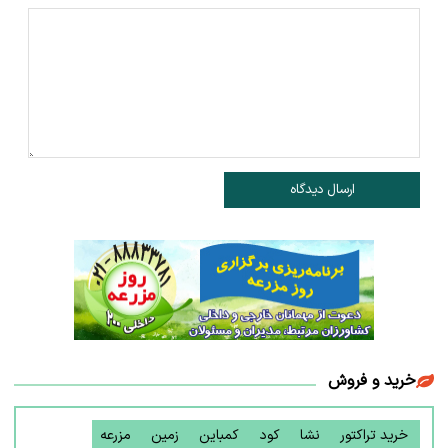
ارسال دیدگاه
خرید و فروش
خرید تراکتور
نشا
کود
کمباین
زمین
مزرعه