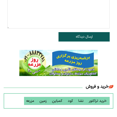
ارسال دیدگاه
خرید و فروش
خرید تراکتور
نشا
کود
کمباین
زمین
مزرعه