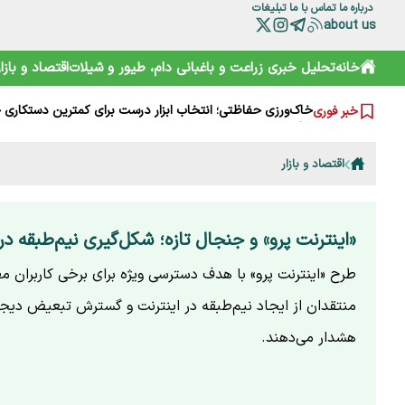
درباره ما
تماس با ما
تبلیغات
about us
خانه
تحلیل خبری
زراعت و باغبانی
دام، طیور و شیلات
اقتصاد و بازار
مرثیه‌ای برای خودمان؛ روز خبرنگار را تسلیت بگوییم یا تبریک؟
زیست‌کودها چگونه مصرف سموم شیمیایی را در کشاورزی کاه
خاک‌ورزی حفاظتی؛ انتخاب ابزار درست برای کمترین دستکاری 
خبر فوری
مرگ مادر باردار در بیمارستان بم؛ روایتی تلخ از زایمانی که به ع
چاه‌های آب آلوده به شیرابه زباله در تالش؛ مسئولان چه می‌گوی
«صدسال به این سال‌ها» پس از ۱۹ سال اکران شد؛ نوشدارویی دیرهنگام
اقتصاد و بازار
نخلداران زیر فشار آب شور، آفت و هزینه‌های بالا
دیابت بی‌صدا نزدیک می‌شود؛ هشدار جدی درباره نشانه‌های پ
دومین نمایشگاه دام و طیور؛ نقطه عطف جشنواره نژاد هلشتای
خبرنگار در صف اول خبر، در صف آخر معیشت
«اینترنت پرو» و جنجال تازه؛ شکل‌گیری نیم‌طبقه در 
طرح «اینترنت پرو» با هدف دسترسی ویژه برای برخی کاربران م
منتقدان از ایجاد نیم‌طبقه در اینترنت و گسترش تبعیض دیج
هشدار می‌دهند.