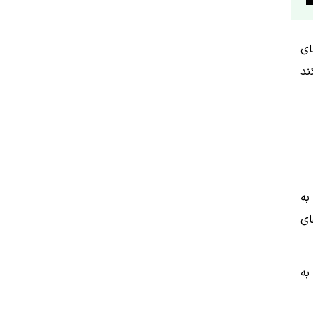
ای
ند
به
ای
به