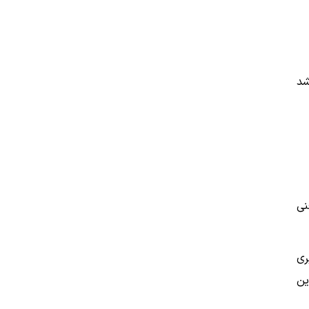
شد
نی
ری
ین