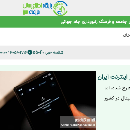
جامعه و فرهنگ
زنبورداری
جام جهانی
ش می‌دهند
خاک
زا رسید
ند؟
شناسه خبر: 55040
۱۴۰۵/۰۲/۱۶ ۲۰:۰۰:۰۰
نهان
ن
اینترنت ایران
طرح شده، اما
یتال در کشور