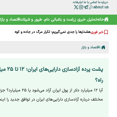
درباره ما
تماس با ما
تبلیغات
about us
خانه
تحلیل خبری
زراعت و باغبانی
دام، طیور و شیلات
اقتصاد و بازار
رمزگشایی از سند آکتائو؛ سهم ایران از دریای خزر چقدر است؟
سقوط آزاد گردشگری ایران؛ قربانی رانت دولتی و تحریم
هشدارها را جدی نمی‌گیریم؛ تکرار مرگ در جاده و کوه
خبر فوری
خرید آسان «ناس» در سوپرمارکت‌ها؛ دامی دلربا برای کودکان
ترامپ از کدام مذاکره می‌گوید؟ روایت مبهم از پشت‌پرده خلیج
شارژ کالابرگ الکترونیکی مرداد آغاز شد
اقتصاد و بازار
هوشمند سازی صنعت دام و طیور راه توسعه و پیشرفت
هشدار هواشناسی تهران؛ باد شدید و گرد و خاک در راه است
بایوکراسی؛ چارچوبی نوین برای تقویت تاب‌آوری محیط‌زیست و 
گوزن زرد ایرانی؛ از شایعه ذبح تا سفر به خانه جدید
پشت پرده آزادس
راه؟
آیا ۱۲ میلیارد دلار از پول ایران آ
مختلف درباره آزادسازی دارایی‌های ایران در توافق جدید را اینج