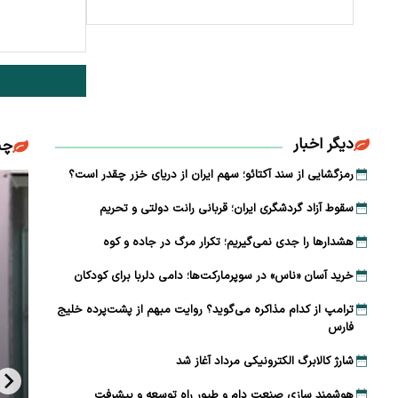
دیگر اخبار
چن
رمزگشایی از سند آکتائو؛ سهم ایران از دریای خزر چقدر است؟
سقوط آزاد گردشگری ایران؛ قربانی رانت دولتی و تحریم
هشدارها را جدی نمی‌گیریم؛ تکرار مرگ در جاده و کوه
خرید آسان «ناس» در سوپرمارکت‌ها؛ دامی دلربا برای کودکان
ترامپ از کدام مذاکره می‌گوید؟ روایت مبهم از پشت‌پرده خلیج
فارس
شارژ کالابرگ الکترونیکی مرداد آغاز شد
هوشمند سازی صنعت دام و طیور راه توسعه و پیشرفت