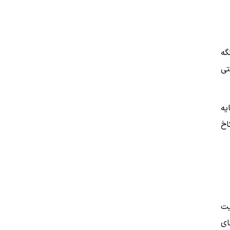
گه
تی
ایه
اخ
یت
ای