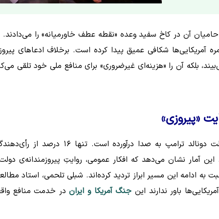
 که حامیان آن در کاخ سفید وعده «نقطه عطف خاورمیانه» را می‌دادند. ا
ره آمریکایی‌ها شکافی عمیق پیدا کرده است. برخلاف ادعاهای پیروز
بیند، بلکه آن را «هزینه‌ای غیرضروری» برای منافع ملی خود تلقی می‌کن
ت «پیروزی»
نتایج تازه نظرسنجی «دانشگاه مریلند» زنگ خطر را برای دولت دونالد ترامپ به صدا درآورده است. تنها ۱۶ درصد 
ن آمار نشان می‌دهد که افکار عمومی، روایتِ پیروزمندانه‌ی دولت 
 به ادامه این مسیر ابراز تردید کرده‌اند. شبلی تلحمی، استاد مطالع
یکایی‌ها باور ندارند این
جنگ آمریکا و ایران
در خدمت منافع واق