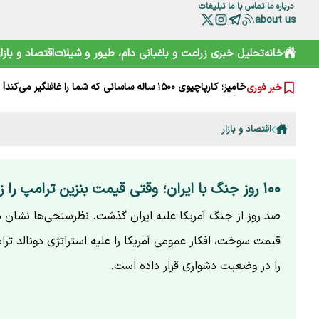
درباره ما
تماس با ما
تبلیغات
about us
چرا مصرف نان سبوس‌دار مفیدتر است؟
خانه
تحلیل خبری
زراعت و باغبانی
دام، طیور و شیلات
اقتصاد و بازار
گرانی‌های فعلی نتیجه جنگ است یا بی‌تدبیری؟ پاسخ صریح ل
خامیز؛ کارپاچیوی ۱۵۰۰ ساله ساسانی که شما را غافلگیر می‌کند!
خبر فوری
رمزگشایی از سند آکتائو؛ سهم ایران از دریای خزر چقدر است؟
سقوط آزاد گردشگری ایران؛ قربانی رانت دولتی و تحریم
هشدارها را جدی نمی‌گیریم؛ تکرار مرگ در جاده و کوه
اقتصاد و بازار
خرید آسان «ناس» در سوپرمارکت‌ها؛ دامی دلربا برای کودکان
ترامپ از کدام مذاکره می‌گوید؟ روایت مبهم از پشت‌پرده خلیج
شارژ کالابرگ الکترونیکی مرداد آغاز شد
هوشمند سازی صنعت دام و طیور راه توسعه و پیشرفت
۱۰۰ روز جنگ با ایران؛ وقتی قیمت بنزین ترامپ را زمین‌گیر کرد
صد روز از جنگ آمریکا علیه ایران گذشت. نظرسنجی‌ها نشان م
قیمت سوخت، افکار عمومی آمریکا را علیه استراتژی دونالد ترا
را در وضعیت دشواری قرار داده است.