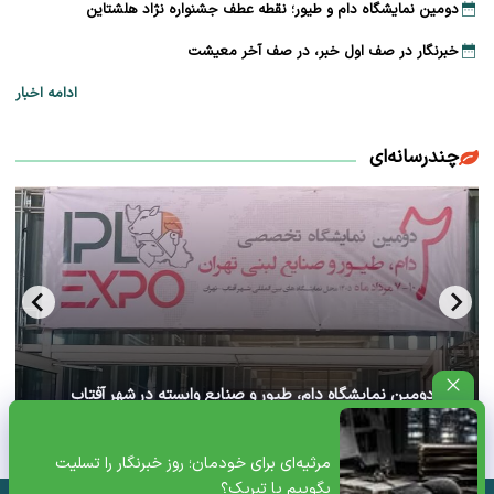
دومین نمایشگاه دام و طیور؛ نقطه عطف جشنواره نژاد هلشتاین
خبرنگار در صف اول خبر، در صف آخر معیشت
ادامه اخبار
چندرسانه‌ای
آغاز دومین نمایشگاه دام، طیور و صنایع وابسته در شهر آفتاب
تهران+ ویدئو
مرثیه‌ای برای خودمان؛ روز خبرنگار را تسلیت
بگوییم یا تبریک؟