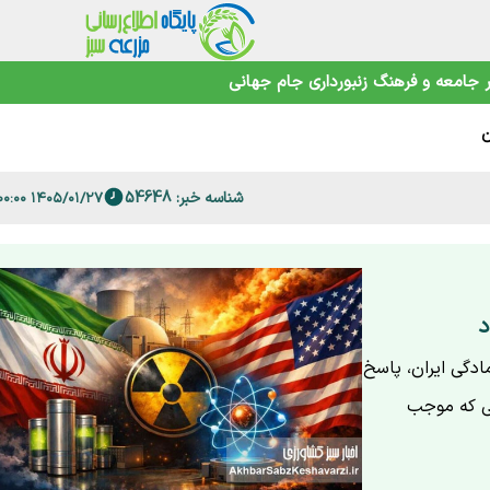
جامعه و فرهنگ
زنبورداری
جام جهانی
نهان
ن
ند
شناسه خبر: 54648
۱۴۰۵/۰۱/۲۷ ۰۷:۰۰:۰۰
ام بزرگ
د
 با جنگ ۱۲روزه؛ بررسی آمادگی ایران، پاسخ
یی که موجب