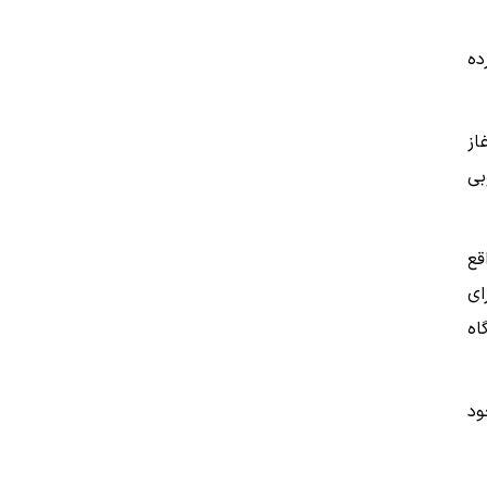
ده
از
بی
قع
رای
هیچ‌گاه
ود