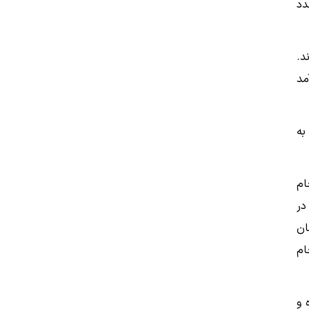
دد
د.
مد
به
ام
در
ان
ام
 و