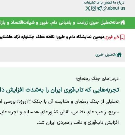
درباره ما
تماس با ما
تبلیغات
about us
«صدسال به این سال‌ها» پس از ۱۹ سال اکران شد؛ نوشدارویی دیرهنگام
خانه
تحلیل خبری
زراعت و باغبانی
دام، طیور و شیلات
اقتصاد و بازار
نخلداران زیر فشار آب شور، آفت و هزینه‌های بالا
دیابت بی‌صدا نزدیک می‌شود؛ هشدار جدی درباره نشانه‌های پ
دومین نمایشگاه دام و طیور؛ نقطه عطف جشنواره نژاد هلشتای
خبر فوری
خبرنگار در صف اول خبر، در صف آخر معیشت
دلار، طلا و سکه امروز جهش کردند؛ بازار وارد فاز تازه شد
رئیس سازمان شیلات: خبرنگاران طلایه‌داران بیداری جامعه هست
تحلیل خبری
وقتی کیف خبرنگاری نیم میلیارد تومان می‌ارزد!
شرط آمریکا برای لغو محاصره دریایی ایران؛ جزئیات توافق هرمز
راز برنج‌های آمریکایی ارزان در بازار چیست؟ پشت پرده یک ابه
درس‌های جنگ رمضان؛
تجربه‌هایی که تاب‌آوری ایران را به‌شدت افزایش دا
تحلیلی از جنگ رمضان و مقایسه آن
سریع، راهبردهای نظامی، نقش کشورهای همسایه و تجربه‌ها
افزایش تاب‌آوری و دقت راهبردی ایران شد.