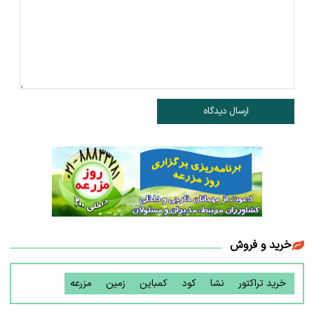
ارسال دیدگاه
خرید و فروش
خرید تراکتور
نشا
کود
کمباین
زمین
مزرعه