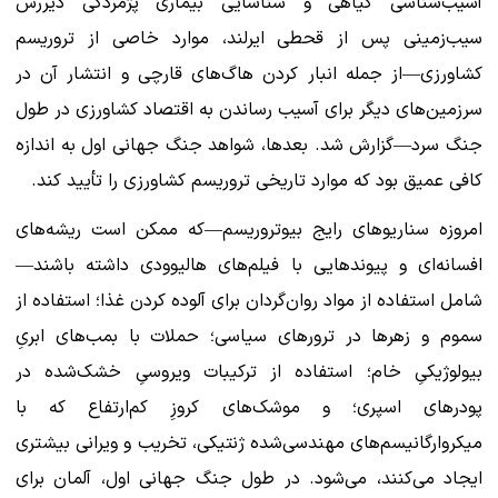
آسیب‌شناسی گیاهی و شناسایی بیماری پژمردگی دیررس
سیب‌زمینی پس از قحطی ایرلند، موارد خاصی از تروریسم
کشاورزی—از جمله انبار کردن هاگ‌های قارچی و انتشار آن در
سرزمین‌های دیگر برای آسیب رساندن به اقتصاد کشاورزی در طول
جنگ سرد—گزارش شد. بعدها، شواهد جنگ جهانی اول به اندازه
کافی عمیق بود که موارد تاریخی تروریسم کشاورزی را تأیید کند.
امروزه سناریوهای رایج بیوتروریسم—که ممکن است ریشه‌های
افسانه‌ای و پیوندهایی با فیلم‌های هالیوودی داشته باشند—
شامل استفاده از مواد روان‌گردان برای آلوده کردن غذا؛ استفاده از
سموم و زهرها در ترورهای سیاسی؛ حملات با بمب‌های ابریِ
بیولوژیکیِ خام؛ استفاده از ترکیبات ویروسیِ خشک‌شده در
پودرهای اسپری؛ و موشک‌های کروزِ کم‌ارتفاع که با
میکروارگانیسم‌های مهندسی‌شده ژنتیکی، تخریب و ویرانی بیشتری
ایجاد می‌کنند، می‌شود. در طول جنگ جهانی اول، آلمان برای