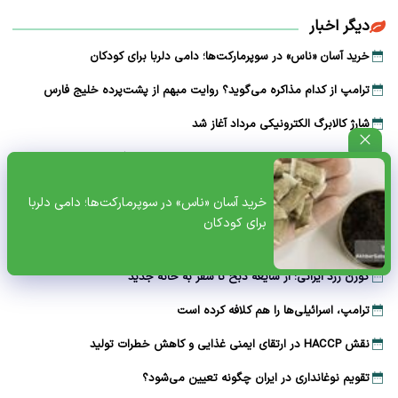
دیگر اخبار
خرید آسان «ناس» در سوپرمارکت‌ها؛ دامی دلربا برای کودکان
ترامپ از کدام مذاکره می‌گوید؟ روایت مبهم از پشت‌پرده خلیج فارس
شارژ کالابرگ الکترونیکی مرداد آغاز شد
هوشمند سازی صنعت دام و طیور راه توسعه و پیشرفت
هشدار هواشناسی تهران؛ باد شدید و گرد و خاک در راه است
خرید آسان «ناس» در سوپرمارکت‌ها؛ دامی دلربا
برای کودکان
بایوکراسی؛ چارچوبی نوین برای تقویت تاب‌آوری محیط‌زیست و امنیت غذایی
در عصر تغییرات اقلیمی
گوزن زرد ایرانی؛ از شایعه ذبح تا سفر به خانه جدید
ترامپ، اسرائیلی‌ها را هم کلافه کرده است
نقش HACCP در ارتقای ایمنی غذایی و کاهش خطرات تولید
تقویم نوغانداری در ایران چگونه تعیین می‌شود؟