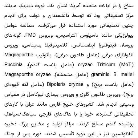
سلاح را در ایالات متحده آمریکا نشان داد. فورت دیتریکِ مریلند
مرکز تحقیقاتی بود که توسط دانشمندان و دولت برای انجام
چنین تحقیقاتی مورد استفاده قرار می‌گرفت. مطالعه عوامل
بیولوژیکی مانند باسیلوس آنتراسیس، ویروس FMD، گونه‌های
بروسلا، فیتوفتورا اینفستانس، کلامیدوفیلا پسیتاسی، ویروس
آنفولانزای مرغی (عامل طاعون مرغی)، پاتوتیپ Magnaporthe
oryzae Triticum (MoT) (عامل بلاست گندم)، Puccinia
graminis، B. mallei (عامل مشمشه)، Magnaporthe oryzae
(عامل بلاست برنج) و Bipolaris oryzae (عامل لکه قهوه‌ای
برنج)، ویروس طاعون گاوی و ویروس بیماری نیوکاسل در مقیاس
وسیعی انجام شد. کشورهای خلیج فارس مانند عراق با کارهای
تحقیقاتی گسترده، خود را با هاگ‌های قارچی سیاهک/سیاهکِ
پوشیده گندم مسلح کردند. مراکز تولید و مخازن بزرگ ذخیره
آفلاتوکسین نیز در این دوره تأسیس شدند. دوره پس از جنگ