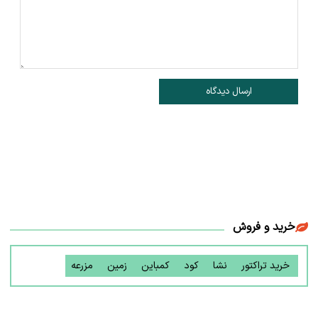
ارسال دیدگاه
خرید و فروش
خرید تراکتور
نشا
کود
کمباین
زمین
مزرعه