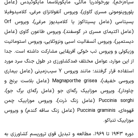
سیاه‌زخم)، بورخولدریا مالئی، مایکوپلاسما مایکوئیدس (عامل
پلوروپنومونی مسری گاوی)، ویروس آنفولانزای مرغی، کلامیدوفیلا
پسیتاسی (عامل پسیتاکوز یا کلامیدیوز مرغی)، ویروس Orf
(عامل اکتیمای مسری در گوسفند)، ویروس طاعون گاوی (عامل
دیستمپر)، ویروس آنسفالیت اسبی ونزوئلایی، ویروس استوماتیت
وزیکولی و ویروس تب خوکی آفریقایی مشارکت داشته است. جدا
از این موارد، عوامل مختلف ضدکشاورزی در طول جنگ سرد مورد
استفاده قرار گرفتند؛ مانند ویروس Y سیب‌زمینی (عامل بیماری
ویروسی خفیف)، Magnaporthe grisea (عامل بلاست برنج و
چاودار)، ویروس موزاییک رگه‌ای جو (عامل رگه‌ای برگ جو)،
Puccinia sorghi (عامل زنگ ذرت)، ویروس موزاییک چمن
قهوه‌ای، Puccinia graminis (عامل زنگ ساقه گندم) و ویروس
موزاییک تنباکو.
دوره ۱۹۴۳ تا ۱۹۶۹، مطالعه و تبدیل قوی تروریسم کشاورزی به