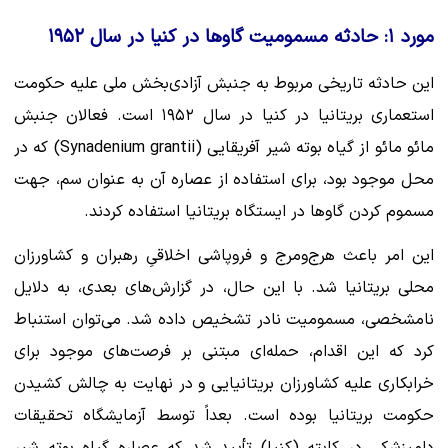
مورد ۱: حادثه مسمومیت گاوها در کنیا در سال ۱۹۵۲
این حادثه تاریخی مربوط به جنبش آزادی‌بخش ملی علیه حکومت
استعماری بریتانیا در کنیا در سال ۱۹۵۲ است. فعالان جنبش
مائو مائو از گیاه بوته شیر آفریقایی (Synadenium grantii) که در
محل موجود بود، برای استفاده از عصاره آن به عنوان سم، جهت
مسموم کردن گاوها در ایستگاه بریتانیا استفاده کردند.
این امر باعث هرج‌ومرج و فروپاشی اخلاقیِ رهبران و کشاورزان
محلی بریتانیا شد. با این حال، در گزارش‌های بعدی، به دلایل
نامشخصی، مسمومیت نادر تشخیص داده شد. می‌توان استنباط
کرد که این اقدام، حمله‌ای مبتنی بر فرصت‌های موجود برای
خرابکاری علیه کشاورزان بریتانیایی و در نهایت به چالش کشیدن
حکومت بریتانیا بوده است. بعداً توسط آزمایشگاه تحقیقات