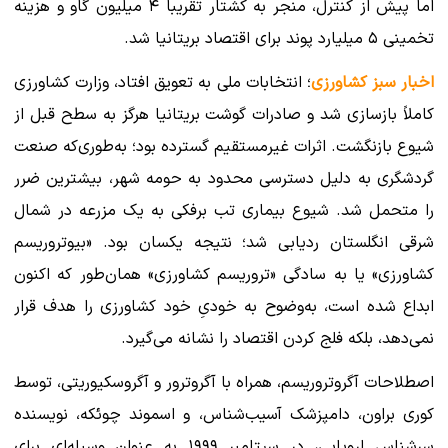
اما پیش از کنترل، منجر به کشتار تقریباً ۴ میلیون گاو و هزینه
تخمینی ۵ میلیارد پوند برای اقتصاد بریتانیا شد.
اخبار سبز کشاورزی
؛ انتخابات ملی به تعویق افتاد، وزارت کشاورزی
کاملاً بازسازی شد و صادرات گوشت بریتانیا هرگز به سطح قبل از
شیوع بازنگشت. اثرات غیرمستقیم گسترده بود؛ به‌طوری‌که صنعت
گردشگری به دلیل دسترسی محدود به حومه شهر، بیشترین ضرر
را متحمل شد. شیوع بیماری تب برفکی به یک مزرعه در شمال
شرقی انگلستان ردیابی شد؛ نتیجه یکسان بود. «بیوتروریسم
کشاورزی» یا به سادگی «تروریسم کشاورزی» همان‌طور که اکنون
ابداع شده است، به‌وضوح به خودیِ خود کشاورزی را هدف قرار
نمی‌دهد، بلکه فلج کردن اقتصاد را نشانه می‌گیرد.
اصطلاحات آگروتروریسم، همراه با آگروترور و آگروسکیوریتی، توسط
کوری براون، دامپزشک آسیب‌شناس، و اسموند چوئکه، نویسنده
سرشناس اروپایی، در سپتامبر ۱۹۹۹ به عنوان وسیله‌ای برای