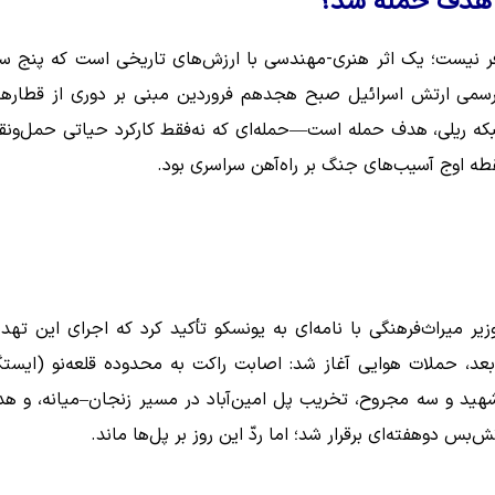
و هدف حمله شد؟
سافر نیست؛ یک اثر هنری-مهندسی با ارزش‌های تاریخی است که پنج س
می ارتش اسرائیل صبح هجدهم فروردین مبنی بر دوری از قطارها
ن می‌داد که شبکه ریلی، هدف حمله است—حمله‌ای که نه‌فقط کارکرد حیاتی حمل‌ونق
طه اوج آسیب‌های جنگ بر راه‌آهن سراسری بود.
ر میراث‌فرهنگی با نامه‌ای به یونسکو تأکید کرد که اجرای این تهدی
 حملات هوایی آغاز شد: اصابت راکت به محدوده قلعه‌نو (ایستگ
 شهید و سه مجروح، تخریب پل امین‌آباد در مسیر زنجان–میانه، و ه
س دوهفته‌ای برقرار شد؛ اما ردّ این روز بر پل‌ها ماند.