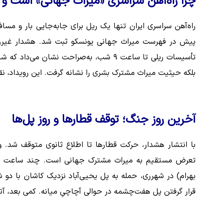
چرا راه‌آهن سراسری «میراث جهانی» است 
راه‌آهن سراسری ایران تنها یک ریل برای جابه‌جایی بار و م
پیش در فهرست میراث جهانی یونسکو ثبت شد. هشدار غیررس
تأسیسات ریلی تا ساعت ۹ شب، به‌صراحت نشا
بلکه حیثیت میراث مشترک بشری را نشانه گرفت. این رویداد، نق
آخرین روز جنگ؛ توقف قطارها و روز پل‌ها
با انتشار هشدار، حرکت قطارها تا اطلاع ثانوی متوقف شد. وزی
تعرض مستقیم به میراث مشترک جهانی است. چند ساعت بعد،
بهرام) در شهرری، حمله به پل یحیی‌آباد نزدیک کاشان با دو
قرار گرفتن پل هفت‌چشمه در حوالی آچاچیِ میانه. کمی بعد، آتش‌ب