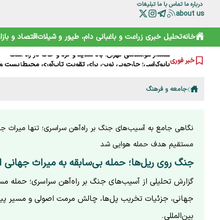
درباره ما
تماس با ما
تبلیغات
about us
خانه
تحلیل خبری
زراعت و باغبانی
دام، طیور و شیلات
اقتصاد و بازار
خرید آسان «ناس» در سوپرمارکت‌ها؛ دامی دلربا برای کودکان
خبر فوری
ترامپ از کدام مذاکره می‌گوید؟ روایت مبهم از پشت‌پرده خلیج
شارژ کالابرگ الکترونیکی مرداد آغاز شد
جامعه و فرهنگ
هوشمند سازی صنعت دام و طیور راه توسعه و پیشرفت
هشدار هواشناسی تهران؛ باد شدید و گرد و خاک در راه است
بایوکراسی؛ چارچوبی نوین برای تقویت تاب‌آوری محیط‌زیست و 
گوزن زرد ایرانی؛ از شایعه ذبح تا سفر به خانه جدید
نگاهی جامع به آسیب‌های جنگ بر راه‌آهن سراسری؛ تنها میراث جها
ترامپ، اسرائیلی‌ها را هم کلافه کرده است
نقش HACCP در ارتقای ایمنی غذایی و کاهش خطرات تولید
مستقیم هدف حمله هوایی شد
تقویم نوغانداری در ایران چگونه تعیین می‌شود؟
جنگ روی ریل‌ها؛ حمله بی‌سابقه به میراث جهانی ا
گزارش تحلیلی از آسیب‌های جنگ بر راه‌آهن سراسری؛ حمله مس
جهانی، جزئیات تخریب پل‌ها، چالش مرمت اصولی و مسیر پی
بین‌المللی.