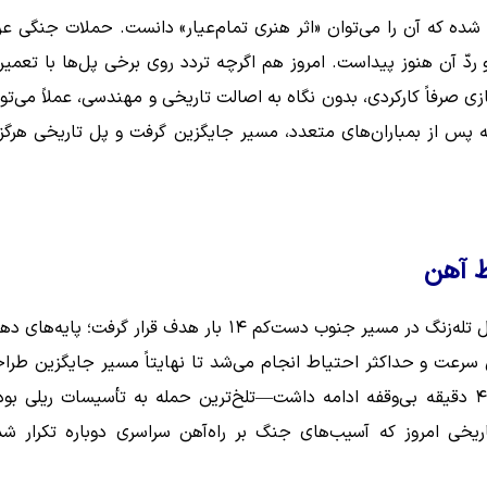
ده که آن را می‌توان «اثر هنری تمام‌عیار» دانست. حملات جنگی عر
 کرد و ردّ آن هنوز پیداست. امروز هم اگرچه تردد روی برخی پل‌ها با تعمیر
زی صرفاً کارکردی، بدون نگاه به اصالت تاریخی و مهندسی، عملاً می‌توا
ه پس از بمباران‌های متعدد، مسیر جایگزین گرفت و پل تاریخی هرگز 
ط آهن
در جنگ هشت‌ساله، راه‌آهن را «ارتش دوم ایران» می‌نامیدند. پل تله‌زنگ در مسیر جنوب دست‌کم ۱۴ بار هدف قرار گرفت؛ پایه‌
طار با حداقل سرعت و حداکثر احتیاط انجام می‌شد تا نهایتاً مسیر جایگزین طرا
شد. بمباران اندیمشک در چهارم آذر ۱۳۶۵—که یک‌ساعت‌و‌۴۵ دقیقه بی‌وقفه ادامه داشت—تلخ‌ترین حمله به تأسیسات ریلی ب
خی امروز که آسیب‌های جنگ بر راه‌آهن سراسری دوباره تکرار شد