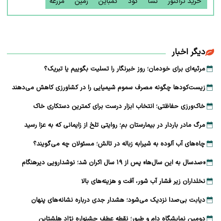
خرید تراکتور
نشا
کود
کمباین
زمین
مزرعه
دیگر اخبار
مرثیه‌ای برای خودمان؛ روز خبرنگار را تسلیت بگوییم یا تبریک؟
زیست‌کودها چگونه مصرف سموم شیمیایی را در کشاورزی کاهش می‌دهند
خاک‌ورزی حفاظتی؛ انتخاب ابزار درست برای کمترین دستکاری خاک
مرگ مادر باردار در بیمارستان بم؛ روایتی تلخ از زایمانی که به عزا رسید
چاه‌های آب آلوده به شیرابه زباله در تالش؛ مسئولان چه می‌گویند؟
«صدسال به این سال‌ها» پس از ۱۹ سال اکران شد؛ نوشدارویی دیرهنگام
نخلداران زیر فشار آب شور، آفت و هزینه‌های بالا
دیابت بی‌صدا نزدیک می‌شود؛ هشدار جدی درباره نشانه‌های پنهان
دومین نمایشگاه دام و طیور؛ نقطه عطف جشنواره نژاد هلشتاین