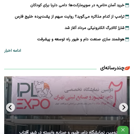
خرید آسان «ناس» در سوپرمارکت‌ها؛ دامی دلربا برای کودکان
ترامپ از کدام مذاکره می‌گوید؟ روایت مبهم از پشت‌پرده خلیج فارس
شارژ کالابرگ الکترونیکی مرداد آغاز شد
هوشمند سازی صنعت دام و طیور راه توسعه و پیشرفت
ادامه اخبار
چندرسانه‌ای
آغاز دومین نمایشگاه دام، طیور و صنایع وابسته در شهر آفتاب