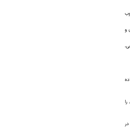
وب
 و
ی،
ده
را
در