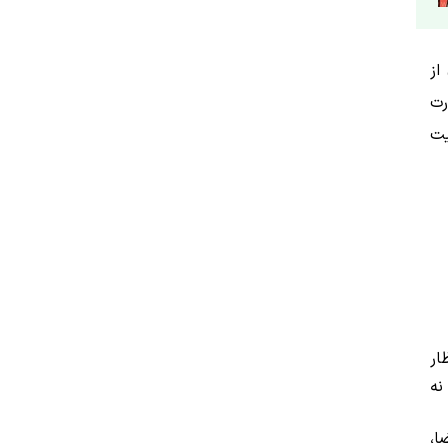
از
رت
یت
ار
نه
ا،