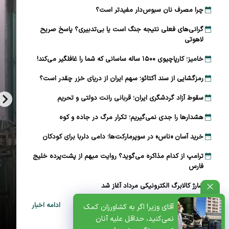
چرا مصرف نان سبوس‌دار مفیدتر است؟
گرانی‌های فعلی نتیجه جنگ است یا بی‌تدبیری؟ پاسخ صریح
لاهوتی
خامیز؛ کارپاچیوی ۱۵۰۰ ساله ساسانی که شما را غافلگیر می‌کند!
رمزگشایی از سند آکتائو؛ سهم ایران از دریای خزر چقدر است؟
سقوط آزاد گردشگری ایران؛ قربانی رانت دولتی و تحریم
هشدارها را جدی نمی‌گیریم؛ تکرار مرگ در جاده و کوه
خرید آسان «ناس» در سوپرمارکت‌ها؛ دامی دلربا برای کودکان
ترامپ از کدام مذاکره می‌گوید؟ روایت مبهم از پشت‌پرده خلیج
فارس
شارژ کالابرگ الکترونیکی مرداد آغاز شد
ظتی+پادکست
ادامه اخبار
آقای وزیر! اگر به کشاورزان کمک
نمی‌کنید، حداقل علیه آنان