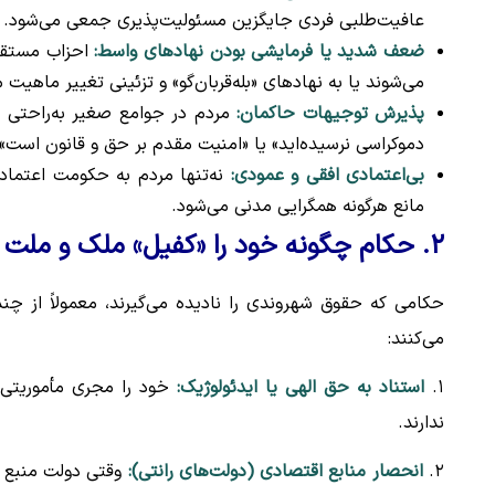
عافیت‌طلبی فردی جایگزین مسئولیت‌پذیری جمعی می‌شود.
ضعف شدید یا فرمایشی بودن نهادهای واسط:
احزاب مستقل، 
می‌شوند یا به نهادهای «بله‌قربان‌گو» و تزئینی تغییر ماهیت 
پذیرش توجیهات حاکمان:
مردم در جوامع صغیر به‌راحتی این
دموکراسی نرسیده‌اید» یا «امنیت مقدم بر حق و قانون است».
بی‌اعتمادی افقی و عمودی:
نه‌تنها مردم به حکومت اعتماد ن
مانع هرگونه همگرایی مدنی می‌شود.
۲. حکام چگونه خود را «کفیل» ملک و ملت می‌دانند؟
حکامی که حقوق شهروندی را نادیده می‌گیرند، معمولاً از چند
می‌کنند:
۱.
استناد به حق الهی یا ایدئولوژیک:
خود را مجری مأموریتی ف
ندارند.
۲.
انحصار منابع اقتصادی (دولت‌های رانتی):
وقتی دولت منبع اص