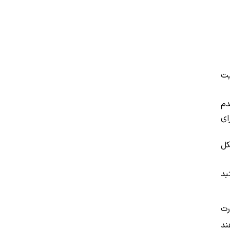
یت
دم
ای
کل
بد
رت
ند