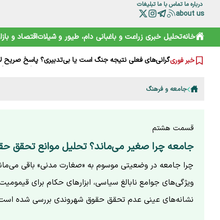
درباره ما
تماس با ما
تبلیغات
about us
آقای وزیر! اگر به کشاورزان کمک نمی‌کنید، حداقل علیه آنان ت
خانه
تحلیل خبری
زراعت و باغبانی
دام، طیور و شیلات
اقتصاد و بازار
چرا مصرف نان سبوس‌دار مفیدتر است؟
گرانی‌های فعلی نتیجه جنگ است یا بی‌تدبیری؟ پاسخ صریح ل
خبر فوری
خامیز؛ کارپاچیوی ۱۵۰۰ ساله ساسانی که شما را غافلگیر می‌کند!
رمزگشایی از سند آکتائو؛ سهم ایران از دریای خزر چقدر است؟
سقوط آزاد گردشگری ایران؛ قربانی رانت دولتی و تحریم
جامعه و فرهنگ
هشدارها را جدی نمی‌گیریم؛ تکرار مرگ در جاده و کوه
خرید آسان «ناس» در سوپرمارکت‌ها؛ دامی دلربا برای کودکان
ترامپ از کدام مذاکره می‌گوید؟ روایت مبهم از پشت‌پرده خلیج
شارژ کالابرگ الکترونیکی مرداد آغاز شد
قسمت هشتم
جامعه چرا صغیر می‌ماند؟ تحلیل موانع تحقق ح
چرا جامعه در وضعیتی موسوم به «صغارت مدنی» باقی می‌ماند؟
ویژگی‌های جوامع نابالغ سیاسی، ابزارهای حکام برای قیمومیت 
نشانه‌های عینی عدم تحقق حقوق شهروندی بررسی شده است