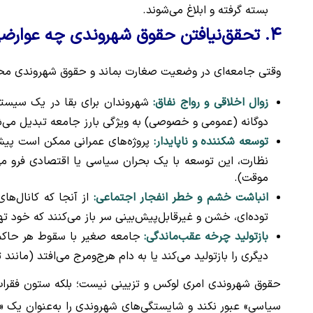
بسته گرفته و ابلاغ می‌شوند.
۴. تحقق‌نیافتن حقوق شهروندی چه عوارضی ایجاد می‌کند؟
وقتی جامعه‌ای در وضعیت صغارت بماند و حقوق شهروندی محقق 
زوال اخلاقی و رواج نفاق:
شهروندان برای بقا در یک سیستم 
دوگانه (عمومی و خصوصی) به ویژگی بارز جامعه تبدیل می‌ش
توسعه شکننده و ناپایدار:
پروژه‌های عمرانی ممکن است پیش 
نظارت، این توسعه با یک بحران سیاسی یا اقتصادی فرو می
موقت).
انباشت خشم و خطر انفجار اجتماعی:
از آنجا که کانال‌ها
توده‌ای، خشن و غیرقابل‌پیش‌بینی سر باز می‌کنند که خود 
بازتولید چرخه عقب‌ماندگی:
جامعه صغیر با سقوط هر حاکم م
دیگری را بازتولید می‌کند یا به دام هرج‌ومرج می‌افتد (مانند 
حقوق شهروندی امری لوکس و تزیینی نیست؛ بلکه ستون فقرا
سیاسی» عبور نکند و شایستگی‌های شهروندی را به‌عنوان یک «ح