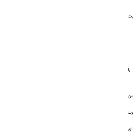
یت
را
دن
رت
ای