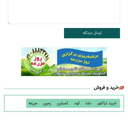
ارسال دیدگاه
خرید و فروش
خرید تراکتور
نشا
کود
کمباین
زمین
مزرعه