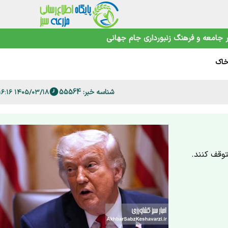
جامعه و فرهنگ
زنبورداری
جام جهانی
ش می‌دهند
خاک
زا رسید
ند؟
شناسه خبر: 55564
۱۴۰۵/۰۳/۱۸ ۱۴:۱۶:۱۶
نهان
ن
توقف کنند.