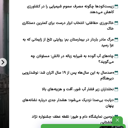
زیست‌کودها چگونه مصرف سموم شیمیایی را در کشاورزی
کاهش می‌دهند
خاک‌ورزی حفاظتی؛ انتخاب ابزار درست برای کمترین دستکاری
خاک
مرگ مادر باردار در بیمارستان بم؛ روایتی تلخ از زایمانی که به
عزا رسید
چاه‌های آب آلوده به شیرابه زباله در تالش؛ مسئولان چه
می‌گویند؟
«صدسال به این سال‌ها» پس از ۱۹ سال اکران شد؛ نوشدارویی
دیرهنگام
نخلداران زیر فشار آب شور، آفت و هزینه‌های بالا
دیابت بی‌صدا نزدیک می‌شود؛ هشدار جدی درباره نشانه‌های
پنهان
دومین نمایشگاه دام و طیور؛ نقطه عطف جشنواره نژاد
ظتی+پادکست
هلشتاین