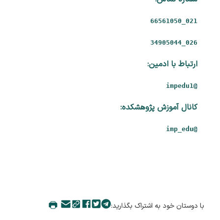
021_66561050
026_34905044
ارتباط با ادمین:
@impedu1
کانال آموزش پژوهشکده:
@imp_edu
با دوستان خود به اشتراک بگذارید: