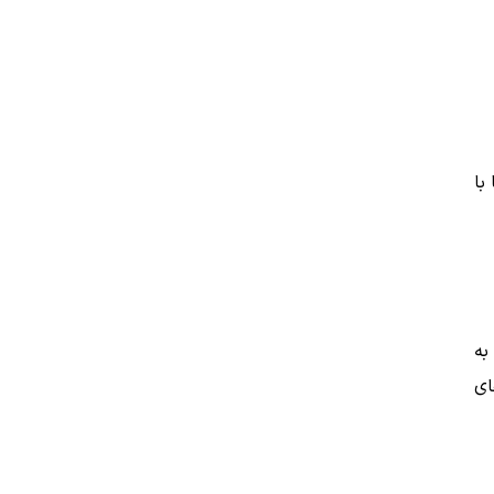
با
به
ای