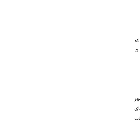
که
تا
هر
ای
ات