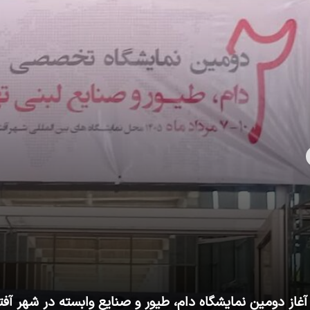
آغاز دومین نمایشگاه دام، طیور و صنایع وابسته در شهر آفت