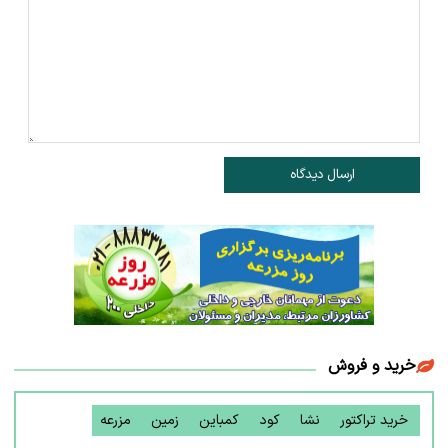
ارسال دیدگاه
خرید و فروش
خرید تراکتور
نشا
کود
کمباین
زمین
مزرعه