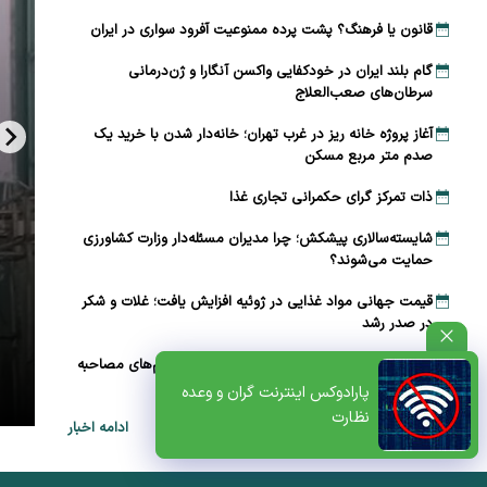
قانون یا فرهنگ؟ پشت پرده ممنوعیت آفرود سواری در ایران
گام بلند ایران در خودکفایی واکسن آنگارا و ژن‌درمانی
سرطان‌های صعب‌العلاج
آغاز پروژه خانه ریز در غرب تهران؛ خانه‌دار شدن با خرید یک
صدم متر مربع مسکن
ذات تمرکز گرای حکمرانی تجاری غذا
شایسته‌سالاری پیشکش؛ چرا مدیران مسئله‌دار وزارت کشاورزی
حمایت می‌شوند؟
قیمت جهانی مواد غذایی در ژوئیه افزایش یافت؛ غلات و شکر
در صدر رشد
ظتی+پادکست
سوال‌های بی‌پاسخ از سکاندار دولت؛ واکاوی ابهام‌های مصاحبه
تلویزیونی پزشکیان
پارادوکس اینترنت گران و وعده
نظارت
ادامه اخبار