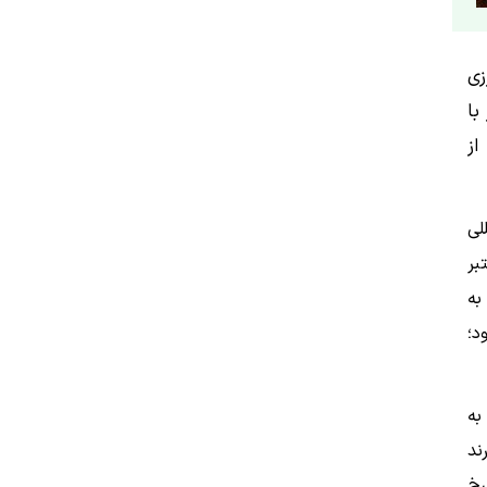
زی
با
از
لی
بر
به
د؛
به
ند
سخ