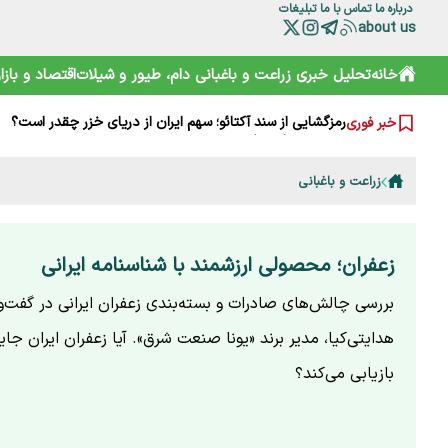
درباره ما
تماس با ما
تبلیغات
about us
چرا مصرف نان سبوس‌دار مفیدتر است؟
خانه
تحلیل خبری
زراعت و باغبانی
دام، طیور و شیلات
اقتصاد و بازار
گرانی‌های فعلی نتیجه جنگ است یا بی‌تدبیری؟ پاسخ صریح ل
خامیز؛ کارپاچیوی ۱۵۰۰ ساله ساسانی که شما را غافلگیر می‌کند!
رمزگشایی از سند آکتائو؛ سهم ایران از دریای خزر چقدر است؟
خبر فوری
سقوط آزاد گردشگری ایران؛ قربانی رانت دولتی و تحریم
هشدارها را جدی نمی‌گیریم؛ تکرار مرگ در جاده و کوه
خرید آسان «ناس» در سوپرمارکت‌ها؛ دامی دلربا برای کودکان
زراعت و باغبانی
ترامپ از کدام مذاکره می‌گوید؟ روایت مبهم از پشت‌پرده خلیج
شارژ کالابرگ الکترونیکی مرداد آغاز شد
هوشمند سازی صنعت دام و طیور راه توسعه و پیشرفت
زعفران؛ محصولی ارزشمند با شناسنامه ایرانی
بررسی چالش‌های صادرات و بسته‌بندی زعفران ایرانی در گفت‌و
هدایتی‌کیا، مدیر برند «یونا صنعت شرق». آیا زعفران ایران جای
بازیابی می‌کند؟