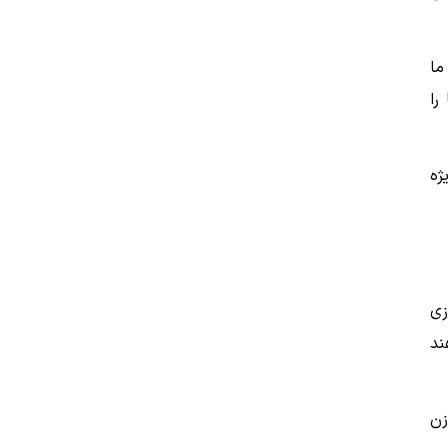
ما
را
ژه
زی
ند
زن