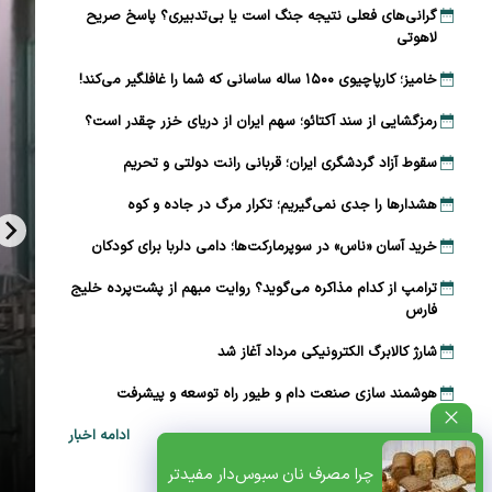
گرانی‌های فعلی نتیجه جنگ است یا بی‌تدبیری؟ پاسخ صریح
لاهوتی
خامیز؛ کارپاچیوی ۱۵۰۰ ساله ساسانی که شما را غافلگیر می‌کند!
رمزگشایی از سند آکتائو؛ سهم ایران از دریای خزر چقدر است؟
سقوط آزاد گردشگری ایران؛ قربانی رانت دولتی و تحریم
هشدارها را جدی نمی‌گیریم؛ تکرار مرگ در جاده و کوه
خرید آسان «ناس» در سوپرمارکت‌ها؛ دامی دلربا برای کودکان
ترامپ از کدام مذاکره می‌گوید؟ روایت مبهم از پشت‌پرده خلیج
فارس
شارژ کالابرگ الکترونیکی مرداد آغاز شد
هوشمند سازی صنعت دام و طیور راه توسعه و پیشرفت
ادامه اخبار
ظتی+پادکست
چرا مصرف نان سبوس‌دار مفیدتر