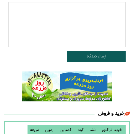
ارسال دیدگاه
خرید و فروش
خرید تراکتور
نشا
کود
کمباین
زمین
مزرعه