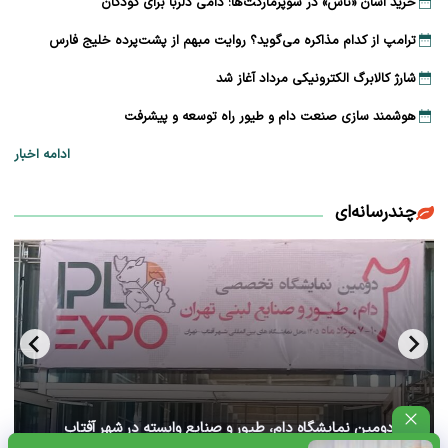
خرید آسان «ناس» در سوپرمارکت‌ها؛ دامی دلربا برای کودکان
ترامپ از کدام مذاکره می‌گوید؟ روایت مبهم از پشت‌پرده خلیج فارس
شارژ کالابرگ الکترونیکی مرداد آغاز شد
هوشمند سازی صنعت دام و طیور راه توسعه و پیشرفت
ادامه اخبار
چندرسانه‌ای
آغاز دومین نمایشگاه دام، طیور و صنایع وابسته در شهر آفتاب