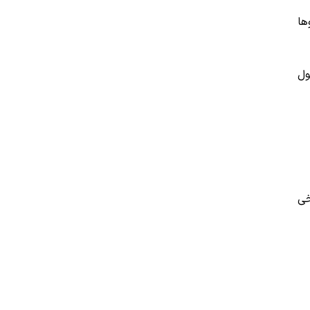
ها
ول
خی