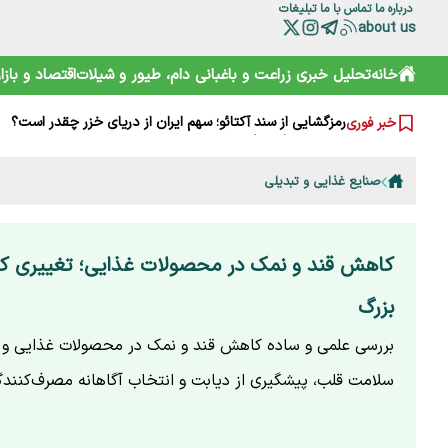
درباره ما
تماس با ما
تبلیغات
about us
چرا مصرف نان سبوس‌دار مفیدتر است؟
خانه
تحلیل خبری
زراعت و باغبانی
دام، طیور و شیلات
اقتصاد و بازار
گرانی‌های فعلی نتیجه جنگ است یا بی‌تدبیری؟ پاسخ صریح ل
خامیز؛ کارپاچیوی ۱۵۰۰ ساله ساسانی که شما را غافلگیر می‌کند!
رمزگشایی از سند آکتائو؛ سهم ایران از دریای خزر چقدر است؟
خبر فوری
سقوط آزاد گردشگری ایران؛ قربانی رانت دولتی و تحریم
هشدارها را جدی نمی‌گیریم؛ تکرار مرگ در جاده و کوه
خرید آسان «ناس» در سوپرمارکت‌ها؛ دامی دلربا برای کودکان
صنایع غذایی و تبدیلی
ترامپ از کدام مذاکره می‌گوید؟ روایت مبهم از پشت‌پرده خلیج
شارژ کالابرگ الکترونیکی مرداد آغاز شد
هوشمند سازی صنعت دام و طیور راه توسعه و پیشرفت
کاهش قند و نمک در محصولات غذایی؛ تغییری کو
بزرگ
بررسی علمی و ساده کاهش قند و نمک در محصولات غذایی و تأ
سلامت قلب، پیشگیری از دیابت و انتخاب آگاهانه مصرف‌کنندگ