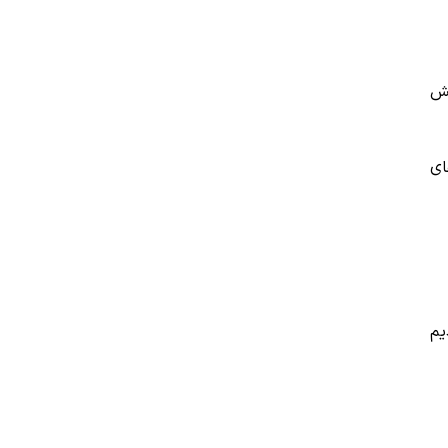
قش
ای
یم