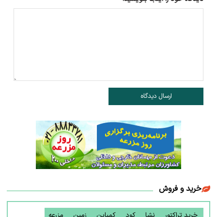
ارسال دیدگاه
خرید و فروش
خرید تراکتور
نشا
کود
کمباین
زمین
مزرعه