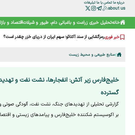
درباره ما
تماس با ما
تبلیغات
about us
چرا مصرف نان سبوس‌دار مفیدتر است؟
گرانی‌های فعلی نتیجه جنگ است یا بی‌تدبیری؟ پاسخ صریح ل
خانه
تحلیل خبری
زراعت و باغبانی
دام، طیور و شیلات
اقتصاد و بازار
خامیز؛ کارپاچیوی ۱۵۰۰ ساله ساسانی که شما را غافلگیر می‌کند!
رمزگشایی از سند آکتائو؛ سهم ایران از دریای خزر چقدر است؟
خبر فوری
سقوط آزاد گردشگری ایران؛ قربانی رانت دولتی و تحریم
هشدارها را جدی نمی‌گیریم؛ تکرار مرگ در جاده و کوه
خرید آسان «ناس» در سوپرمارکت‌ها؛ دامی دلربا برای کودکان
منابع طبیعی و محیط زیست
ترامپ از کدام مذاکره می‌گوید؟ روایت مبهم از پشت‌پرده خلیج
شارژ کالابرگ الکترونیکی مرداد آغاز شد
هوشمند سازی صنعت دام و طیور راه توسعه و پیشرفت
خلیج‌فارس زیر آتش: انفجارها، نشت نفت و تهدید
گسترده
گزارشی تحلیلی از تهدیدهای جنگ، نشت نفت، آلودگی صوتی و 
بر اکوسیستم شکننده خلیج‌فارس و پیامدهای زیستی و اقتصا