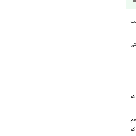
شت
تی
که
هم
که