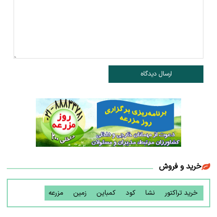
ارسال دیدگاه
خرید و فروش
خرید تراکتور
نشا
کود
کمباین
زمین
مزرعه