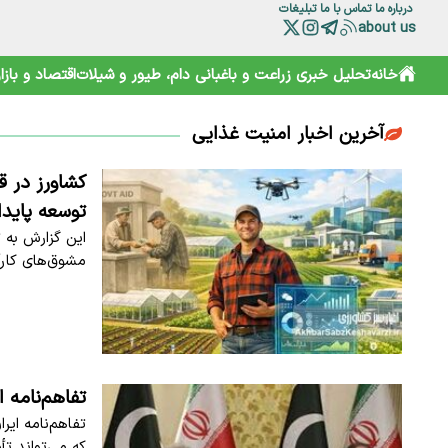
درباره ما
تماس با ما
تبلیغات
about us
خانه
تحلیل خبری
زراعت و باغبانی
دام، طیور و شیلات
اقتصاد و بازار
آخرین اخبار امنیت غذایی
کشاورز در ق
توسعه پایدا
این گزارش به 
مشوق‌های کارآف
تفاهم‌نامه 
تفاهم‌نامه ای
که می‌تواند تأ