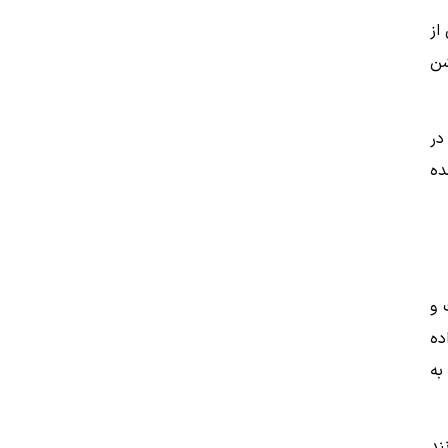
از
شن
در
ده
 و
ده
به
ند