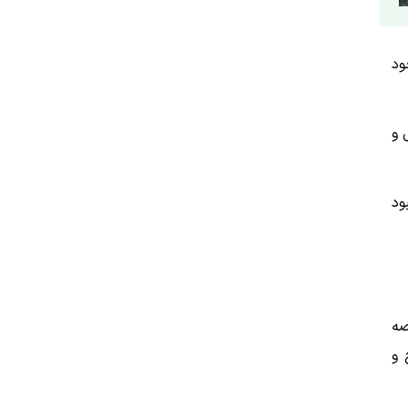
ود
 و
ود
صه
 و