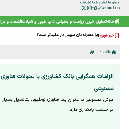
درباره ما
تماس با ما
تبلیغات
about us
بدهی ۱۰ همتی دولت به سرمایه‌گذاران؛ تجدیدپذیرها در بن‌بست
خانه
تحلیل خبری
زراعت و باغبانی
دام، طیور و شیلات
اقتصاد و بازار
آقای وزیر! اگر به کشاورزان کمک نمی‌کنید، حداقل علیه آنان ت
چرا مصرف نان سبوس‌دار مفیدتر است؟
خبر فوری
گرانی‌های فعلی نتیجه جنگ است یا بی‌تدبیری؟ پاسخ صریح ل
خامیز؛ کارپاچیوی ۱۵۰۰ ساله ساسانی که شما را غافلگیر می‌کند!
رمزگشایی از سند آکتائو؛ سهم ایران از دریای خزر چقدر است؟
اقتصاد و بازار
سقوط آزاد گردشگری ایران؛ قربانی رانت دولتی و تحریم
هشدارها را جدی نمی‌گیریم؛ تکرار مرگ در جاده و کوه
خرید آسان «ناس» در سوپرمارکت‌ها؛ دامی دلربا برای کودکان
ترامپ از کدام مذاکره می‌گوید؟ روایت مبهم از پشت‌پرده خلیج
الزامات همگرایی بانک کشاورزی با تحولات فناور
مصنوعی
هوش مصنوعی به عنوان یک فناوری نوظهور، پتانسیل بسیار با
در صنعت بانکداری دارد.