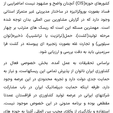
کشورهای حوزه(CIS) آنچنان واضح و مشهود نیست اماضرایبی از
فساد بصورت بوروکراتیزه در ساختار مدیریتی غیر متمرکز استانی
وجود دارد که در گزارش مشاورین بین المللی بدان توجه شده
است. مهمترین مسئله این است که ریسک های مترتب بر چهار
مرحله تولید(کشت)، حمل(ترانزیت یا ترانشیپ)، ذخیره(توان
سیلویی) و تجارت غله بصورت زنجیره ای پیوسته در کشت فرا
سرزمینی باید به دقت بررسی و ارزیابی شود.
براساس تحقیقات به عمل آمده، بخش خصوصی فعال در
کشاورزی ایران ناتوان از پذیرش تمامی این ریسکهاست، و نیاز به
حمایت جدی دولت دارد و تجربه محدودی در این عرصه وجود
دارد، طرفه اینکه حمایت دیپلماتیک ایران در باب مشارکت
شرکتهای ایرانی در عرصه تولید کشاورزی در قزاقستان عمدتا
مقطعی بوده و برنامه مدونی در این خصوص موجود نیست،
استفاده و بکارگیری از وکلای مجرب بین المللی آشنا به حوزه های