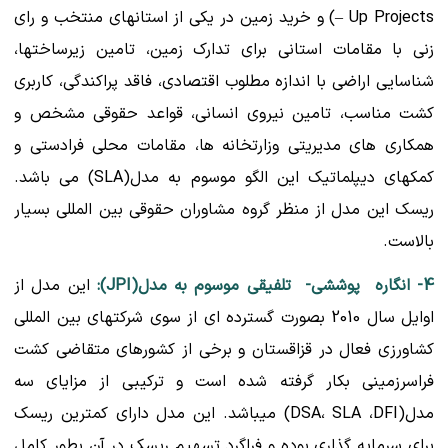
– Up Projects) و خرید زمین در یکی از استانهای منتخب و رای
زنی با مقامات استانی برای تدارک زمین، تامین زیرساختها،
شناسایی اراضی با اندازه مطلوب اقتصادی، فاقد پراکندگی، کاربری
کشت مناسب، تامین نیروی انسانی، قواعد حقوقی مشخص و
همکاری های مدیریتی وزارتخانه ها، مقامات محلی فرادستی و
کمکهای دیپلماتیک این الگو موسوم به مدل(SLA) می باشد.
ریسک این مدل از منظر گروه مشاوران حقوقی بین المللی بسیار
بالاست.
4- انگاره پوششی- تلفیقی موسوم به مدل(JPI):
این مدل از
اوایل سال 2010 بصورت گسترده ای از سوی شرکتهای بین المللی
کشاورزی فعال در قزاقستان و برخی از کشورهای متقاضی کشت
فراسرزمینی بکار گرفته شده است و ترکیبی از مزایای سه
مدل(DSA، SLA ،DFI) میباشد. این مدل دارای کمترین ریسک
برای سرمایه گذاری بوده و فراگرد تسهیم ریسک در آن بطور کامل