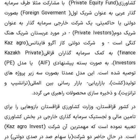
کشاورزی(Private Equity Fund) با مشارکت مثلا طرف سرمایه
گذار عربی به عنوان شریک اول( Foreign Goverment) بصورت
دولتی یا حاکمیتی، یک شرکت خارجی سرمایه گذار به عنوان
شریک دوم(Private Ivestors) - در مورد عربستان شریک هنگ
کنگی است - و شرکت دولتی کاز آگرو فاینانس(Kaz agro
finance) به کمک سرمایه گذاران قزاقی(Kazakh Private
Investors)، به صورت بسته پیشنهادی (AIF) یا مدل (PE)
توصیه شده است. این مدل عمدتا بصورت سه زیر پروژه های
تولید(کشت)، بازاریابی- بازار رسانی بین المللی(ترانشیپ و
ترانزیت)، و ذخیره سازی محصولات راهبری می گردد.
در کشور قزاقستان، وزارت کشاورزی قزاقستان بازوهایی را برای
تامین مالی و لجستیک سرمایه گذاری خارجی در بخش کشاورزی
تعبیه نموده است که مهمترین آن شرکت (Kaz agro Invest)
است. در حال حاضر دو شرکت(با سهام صد در صدی دولتی) در