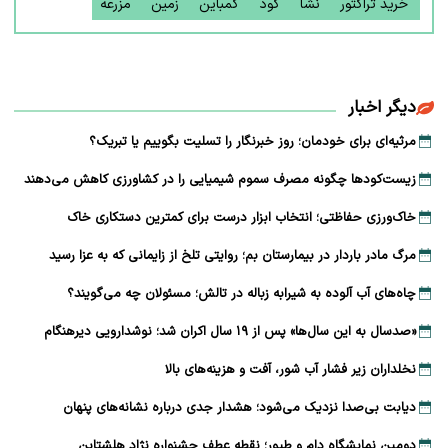
خرید تراکتور
نشا
کود
کمباین
زمین
مزرعه
دیگر اخبار
مرثیه‌ای برای خودمان؛ روز خبرنگار را تسلیت بگوییم یا تبریک؟
زیست‌کودها چگونه مصرف سموم شیمیایی را در کشاورزی کاهش می‌دهند
خاک‌ورزی حفاظتی؛ انتخاب ابزار درست برای کمترین دستکاری خاک
مرگ مادر باردار در بیمارستان بم؛ روایتی تلخ از زایمانی که به عزا رسید
چاه‌های آب آلوده به شیرابه زباله در تالش؛ مسئولان چه می‌گویند؟
«صدسال به این سال‌ها» پس از ۱۹ سال اکران شد؛ نوشدارویی دیرهنگام
نخلداران زیر فشار آب شور، آفت و هزینه‌های بالا
دیابت بی‌صدا نزدیک می‌شود؛ هشدار جدی درباره نشانه‌های پنهان
دومین نمایشگاه دام و طیور؛ نقطه عطف جشنواره نژاد هلشتاین