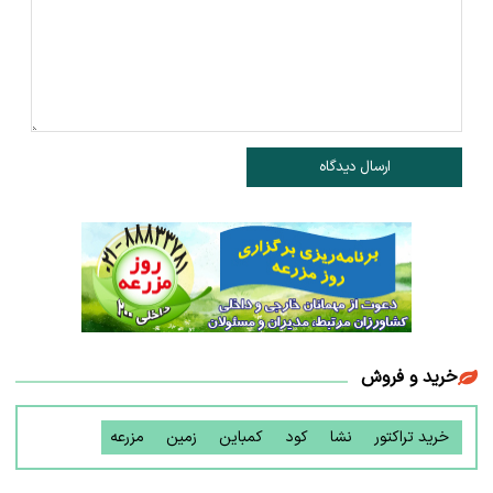
ارسال دیدگاه
خرید و فروش
خرید تراکتور
نشا
کود
کمباین
زمین
مزرعه