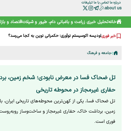
درباره ما
تماس با ما
تبلیغات
about us
خانه
تحلیل خبری
زراعت و باغبانی
دام، طیور و شیلات
اقتصاد و بازار
نقش HACCP در ارتقای ایمنی غذایی و کاهش خطرات تولید
تقویم نوغانداری در ایران چگونه تعیین می‌شود؟
اودیسه اکوسیستم نوآوری؛ حکمرانی نوین به کجا می‌رسد؟
خبر فوری
درختان مهندسی‌شده؛ آینده تولید بیوپلاستیک‌های دوستدار م
کاهش ۳۰ درصدی قیمت دام زنده؛ گوشت چرا ارزان نشد؟
تولید قزل‌آلا در ایران به بیش از ۲۷۳ هزار تن رسید
جامعه و فرهنگ
مرگ تدریجی نگین آذربایجان؛ چرا کلید نجات ارومیه در مزارع
مدیریت پایدار شاد زیستن(۱)
قیمت‌های باورنکردنی ادویه‌ها مردم را شوکه کرد+ویدئو
راز ۱۰ بار آتش‌سوزی در میانکاله؛ پشت‌پرده حریق‌های سریالی چیست؟
تل ضحاک فسا در معرض نابودی؛ شخم زمین، بر
حفاری غیرمجاز در محوطه تاریخی
تل ضحاک فسا، یکی از کهن‌ترین محوطه‌های تاریخی ایران، ب
زمین، برداشت خاک، حفاری غیرمجاز و ساخت‌وساز روبه‌روست 
فوری است.