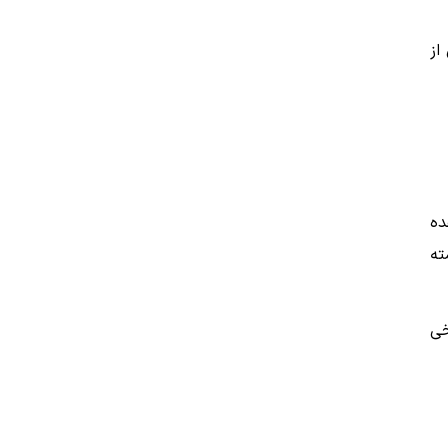
از
ده
ته
خی