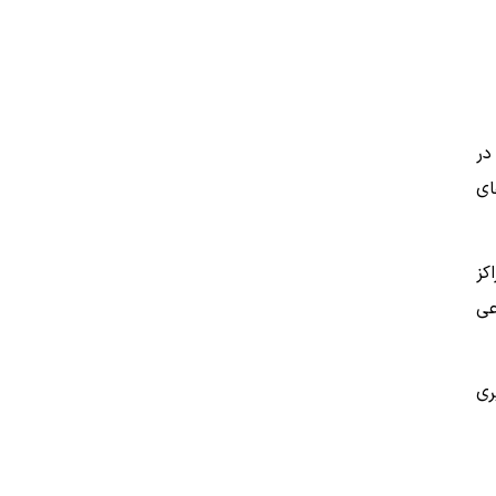
در
ای
کز
عی
ری