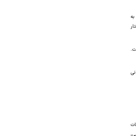
به
ار
ت.
نی
ات
ی،