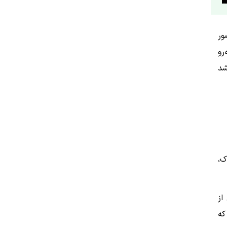
ور
رو
شد
ک،
از
که