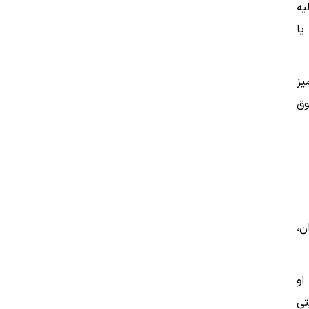
یه
یا
یز
وق
ن،
او
تی