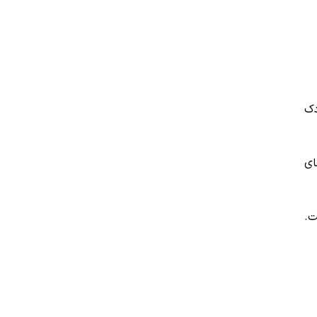
دک
ای
ت.