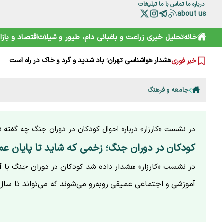
درباره ما
تماس با ما
تبلیغات
about us
ترامپ از کدام مذاکره می‌گوید؟ روایت مبهم از پشت‌پرده خلیج
خانه
تحلیل خبری
زراعت و باغبانی
دام، طیور و شیلات
اقتصاد و بازار
شارژ کالابرگ الکترونیکی مرداد آغاز شد
هوشمند سازی صنعت دام و طیور راه توسعه و پیشرفت
هشدار هواشناسی تهران؛ باد شدید و گرد و خاک در راه است
خبر فوری
بایوکراسی؛ چارچوبی نوین برای تقویت تاب‌آوری محیط‌زیست و 
گوزن زرد ایرانی؛ از شایعه ذبح تا سفر به خانه جدید
ترامپ، اسرائیلی‌ها را هم کلافه کرده است
جامعه و فرهنگ
نقش HACCP در ارتقای ایمنی غذایی و کاهش خطرات تولید
تقویم نوغانداری در ایران چگونه تعیین می‌شود؟
اودیسه اکوسیستم نوآوری؛ حکمرانی نوین به کجا می‌رسد؟
در نشست «کارزار» درباره احوال کودکان در دوران جنگ چه گفته 
کودکان در دوران جنگ؛ زخمی که شاید تا پایان عمر
در نشست «کارزار» هشدار داده شد کودکان در دوران جنگ با آ
آموزشی و اجتماعی عمیقی روبه‌رو می‌شوند که می‌تواند تا سال‌ه