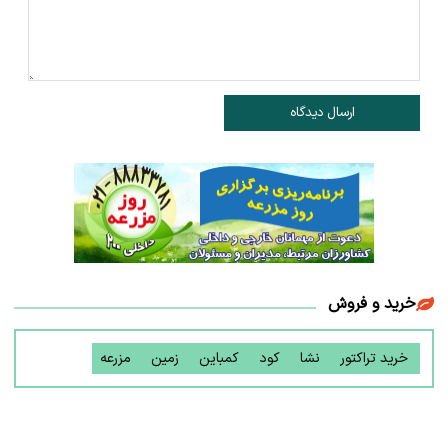
ارسال دیدگاه
خرید و فروش
خرید تراکتور
نشا
کود
کمباین
زمین
مزرعه