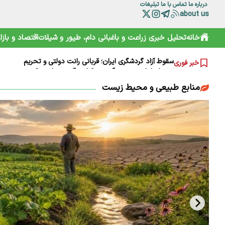
درباره ما
تماس با ما
تبلیغات
about us
خامیز؛ کارپاچیوی ۱۵۰۰ ساله ساسانی که شما را غافلگیر می‌کند!
خانه
تحلیل خبری
زراعت و باغبانی
دام، طیور و شیلات
اقتصاد و بازار
رمزگشایی از سند آکتائو؛ سهم ایران از دریای خزر چقدر است؟
سقوط آزاد گردشگری ایران؛ قربانی رانت دولتی و تحریم
خبر فوری
هشدارها را جدی نمی‌گیریم؛ تکرار مرگ در جاده و کوه
خرید آسان «ناس» در سوپرمارکت‌ها؛ دامی دلربا برای کودکان
ترامپ از کدام مذاکره می‌گوید؟ روایت مبهم از پشت‌پرده خلیج
منابع طبیعی و محیط زیست
شارژ کالابرگ الکترونیکی مرداد آغاز شد
هوشمند سازی صنعت دام و طیور راه توسعه و پیشرفت
هشدار هواشناسی تهران؛ باد شدید و گرد و خاک در راه است
بایوکراسی؛ چارچوبی نوین برای تقویت تاب‌آوری محیط‌زیست و 