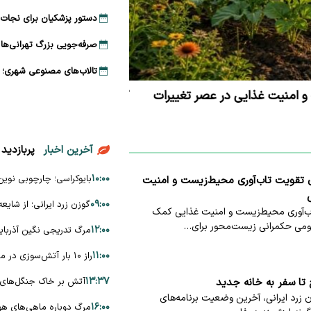
دستور پزشکیان برای نجات 
صرفه‌جویی بزرگ تهرانی‌ها در آب؛ مصرف روزا
تالاب‌های مصنوعی شهری؛ 
و امنیت غذایی در عصر تغییرات
گوزن زرد ایرانی؛ از شایعه 
آخرین اخبار
پربازدید
۱۰:۰۰
بایوکراسی؛ چارچوبی نوین
ای تقویت تاب‌آوری محیط‌زیست و امنیت
۰۹:۰۰
گوزن زرد ایرانی؛ از شایع
ب‌آوری محیط‌زیست و امنیت غذایی کمک
هومی حکمرانی زیست‌محور برای…
۱۲:۰۰
مرگ تدریجی نگین آذربایج
۱۱:۰۰
راز ۱۰ بار آتش‌سوزی در میانکاله؛ پشت‌پرده حریق‌های سریالی چیست؟
۱۳:۳۷
آتش بر خاک جنگل‌های ه
ح تا سفر به خانه جدید
زرد ایرانی، آخرین وضعیت برنامه‌های
۱۶:۰۰
مرگ دوباره ماهی‌های هو