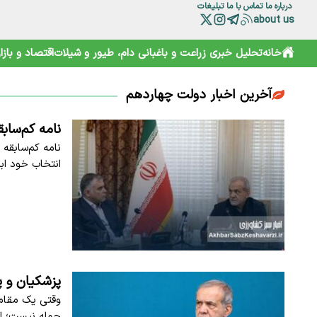
درباره ما
تماس با ما
تبلیغات
about us
خانه
تحلیل خبری
زراعت و باغبانی
دام، طیور و شیلات
اقتصاد و بازار
آخرین اخبار دولت چهاردهم
نامه کم‌ساب
نامه کم‌سابقه 
انتخاب خود اب
پزشکیان و پ
وقتی یک مقام 
جمله نیست؛ اع