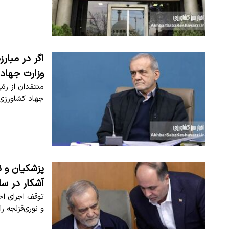
اگر در مبار
وزارت جهاد 
منتقدان از رئی
جهاد کشاورزی
پزشکیان و ن
آشکار در س
توقف اجرای احک
و نوری‌قزلجه ر